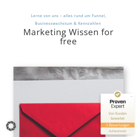
Lerne von uns – alles rund um Funnel,
Businesswachstum & Kennzahlen
Marketing Wissen for
free
Kundenbewertungen und Erfahrungen zu
Maria Pabst
SEHR GUT
100%
Empfehlungen auf
ProvenExpert.com
5,00 / 5,00
3
Bewertungen auf ProvenExpert.com
Von Kunden
bewertet
Erfahren Sie mehr über dieses Bewertungssiegel
3 Bewertungen
Profil ansehen
Authentizität
13.3.2025