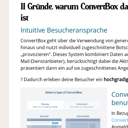
11 Gründe, warum ConvertBox das
ist
Intuitive Besucheransprache
ConvertBox geht über die Verwendung von gener
hinaus und nutzt individuell zugeschnittene Bots
„provozieren“. Dieses System kombiniert Daten
Mail-Dienstanbieter), berücksichtigt dabei die Ak
präsentiert dann ein auf sie zugeschnittenes Ang
? Dadurch erleben deine Besucher ein
hochgradig 
Conve
benut
In Bezu
Conver
Anmelde