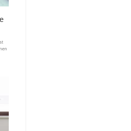
ge
st
inen