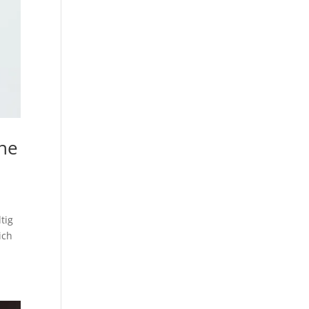
ine
tig
ich